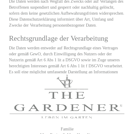
Die Daten werden nach Wegfall des Zwecks oder auf Verlangen des
Betroffenen suspendiert und gesperrt oder nachhaltig gelöscht,
sofern dem keine gesetzlichen Aufbewahrungsfristen widersprechen.
Diese Datenschutzerklärung informiert über Art, Umfang und
Zwecke der Verarbeitung personenbezogener Daten.
Rechtsgrundlage der Verarbeitung
Die Daten werden entweder auf Rechtsgrundlage eines Vertrages
oder gemäß GewO, durch Einwilligung des Nutzers oder der
Nutzerin gemäß Art 6 Abs 1 lit a DSGVO sowie im Zuge unseres
berechtigten Interesses gemäß Art 6 Abs 1 lit f DSGVO verarbeitet.
Es soll eine möglichst umfassende Darstellung an Informationen
erreicht werden und den Nutzern ein bestmöglicher Service geboten
werden. Zwecke der Verarbeitung: Technische Bereitstellung,
Stabilität und Sicherheit (Hosting, Server Logs), Geokodierung von
Adressen zur Kartendarstellung, Webanalyse (anonymisiert) &
Reichweitenmessung zur Optimierung, Werbeerfolgsmessung
(Google Ads Conversions; Facebook Pixel nur bei
Kundeneinbindung), Kommunikation via Formulare/E Mail;
Newsletter (sofern genutzt), Automatischer Import öffentlicher
Facebook Page Posts teilnehmender Firmen. Datenquellen &
Familie
Datenkategorien: Nutzungs /Metadaten: IP Adresse